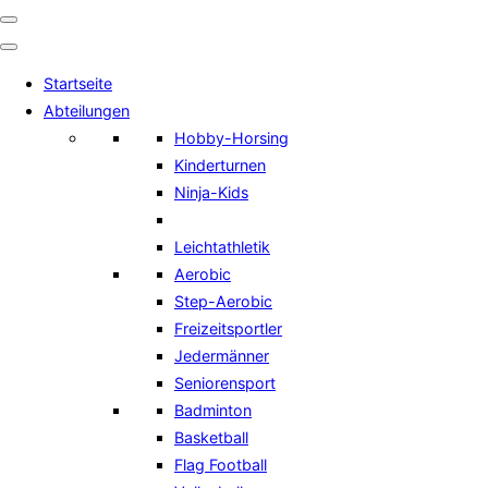
Navigation
umschalten
Startseite
Abteilungen
Hobby-Horsing
Kinderturnen
Ninja-Kids
Leichtathletik
Aerobic
Step-Aerobic
Freizeitsportler
Jedermänner
Seniorensport
Badminton
Basketball
Flag Football