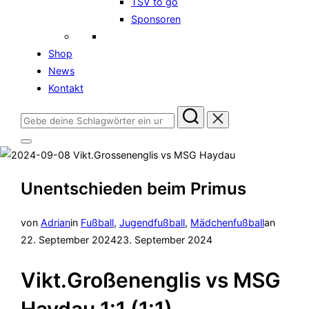
TSV to go
Sponsoren
Shop
News
Kontakt
Suchen
nach:
Seitenleiste
&
Navigation
umschalten
Unentschieden beim Primus
Veröffe
von
Adrian
in
Fußball
,
Jugendfußball
,
Mädchenfußball
an
am
22. September 2024
23. September 2024
Vikt.Großenenglis vs MSG