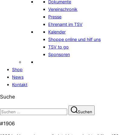
Dokumente
Vereinschronik
Presse
Ehrenamt im TSV
Kalender
Shoppe online und hilf uns
TSV to go
Sponsoren
Shop
News
Kontakt
Suche
Suchen
Suchen
nach:
#1906