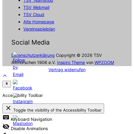
TSV Teamshop
TSV Webmail
TSV Cloud
Alte Homepage
Vereinsspielplan
Social Media
Datenschutzerklärung
Copyright © 2026 TSV
Altmorschen 1906 e.V.
Inspiro Theme
von
WPZOOM
Vertrag widerrufen
Scroll
to
top
Accessibility Toolbar
close
Toggle the visibility of the Accessibility Toolbar
keyboard
Keyboard Navigation
visibility_off
Disable Animations