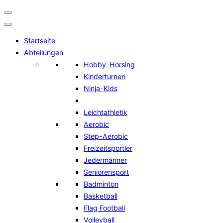
Navigation
umschalten
Startseite
Abteilungen
Hobby-Horsing
Kinderturnen
Ninja-Kids
Leichtathletik
Aerobic
Step-Aerobic
Freizeitsportler
Jedermänner
Seniorensport
Badminton
Basketball
Flag Football
Volleyball