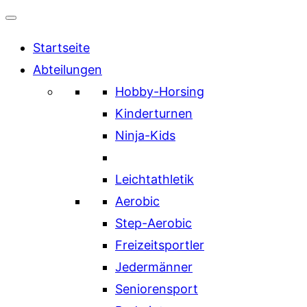
Inhalt
springen
Startseite
Abteilungen
Hobby-Horsing
Kinderturnen
Ninja-Kids
Leichtathletik
Aerobic
Step-Aerobic
Freizeitsportler
Jedermänner
Seniorensport