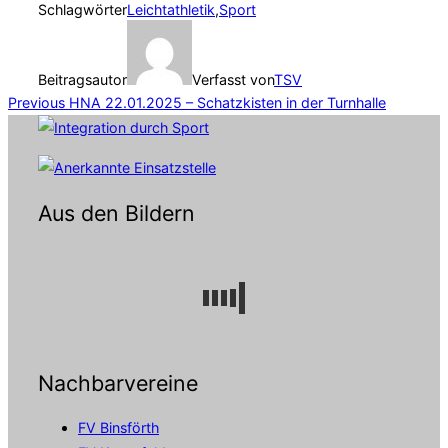
Schlagwörter
Leichtathletik
,
Sport
Beitragsautor
Verfasst von
TSV
Beitragsnavigation
Previous
Previous
HNA 22.01.2025 – Schatzkisten in der Turnhalle
Aus den Bildern
Nachbarvereine
FV Binsförth