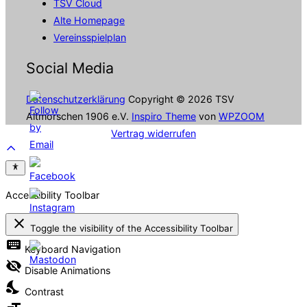
TSV Cloud
Alte Homepage
Vereinsspielplan
Social Media
Datenschutzerklärung
Copyright © 2026 TSV
Altmorschen 1906 e.V.
Inspiro Theme
von
WPZOOM
Vertrag widerrufen
Scroll
to
top
Accessibility Toolbar
close
Toggle the visibility of the Accessibility Toolbar
keyboard
Keyboard Navigation
visibility_off
Disable Animations
nights_stay
Contrast