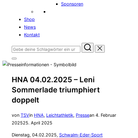
Sponsoren
Shop
News
Kontakt
Suchen
nach:
Seitenleiste
&
Navigation
umschalten
HNA 04.02.2025 – Leni
Sommerlade triumphiert
doppelt
Veröffentlicht
von
TSV
in
HNA
,
Leichtathletik
,
Presse
an
4. Februar
am
2025
25. April 2025
Dienstag, 04.02.2025,
Schwalm-Eder-Sport