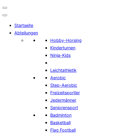
Navigation
umschalten
Startseite
Abteilungen
Hobby-Horsing
Kinderturnen
Ninja-Kids
Leichtathletik
Aerobic
Step-Aerobic
Freizeitsportler
Jedermänner
Seniorensport
Badminton
Basketball
Flag Football