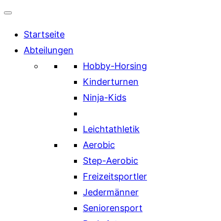
Inhalt
springen
Startseite
Abteilungen
Hobby-Horsing
Kinderturnen
Ninja-Kids
Leichtathletik
Aerobic
Step-Aerobic
Freizeitsportler
Jedermänner
Seniorensport