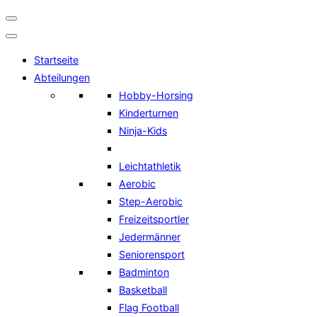
Navigation
umschalten
Startseite
Abteilungen
Hobby-Horsing
Kinderturnen
Ninja-Kids
Leichtathletik
Aerobic
Step-Aerobic
Freizeitsportler
Jedermänner
Seniorensport
Badminton
Basketball
Flag Football