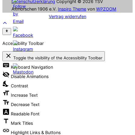
Datenschutzerklärung
Copyright © 2026 TSV
Altmorschen 1906 e.V.
Inspiro Theme
von
WPZOOM
Vertrag widerrufen
Scroll
to
top
Accessibility Toolbar
close
Toggle the visibility of the Accessibility Toolbar
keyboard
Keyboard Navigation
visibility_off
Disable Animations
nights_stay
Contrast
format_size
Increase Text
text_fields
Decrease Text
font_download
Readable Font
title
Mark Titles
link
Highlight Links & Buttons