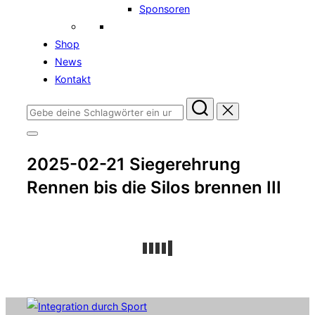
Sponsoren
Shop
News
Kontakt
Suchen
nach:
Seitenleiste
&
2025-02-21 Siegerehrung
Navigation
umschalten
Rennen bis die Silos brennen III