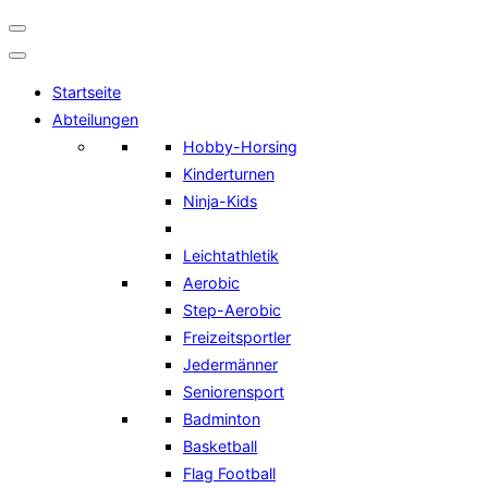
Navigation
umschalten
Startseite
Abteilungen
Hobby-Horsing
Kinderturnen
Ninja-Kids
Leichtathletik
Aerobic
Step-Aerobic
Freizeitsportler
Jedermänner
Seniorensport
Badminton
Basketball
Flag Football