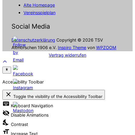
Alte Homepage
Vereinsspielplan
Social Media
Datenschutzerklärung
Copyright © 2026 TSV
Altmorschen 1906 e.V.
Inspiro Theme
von
WPZOOM
Vertrag widerrufen
Scroll
to
top
Accessibility Toolbar
close
Toggle the visibility of the Accessibility Toolbar
keyboard
Keyboard Navigation
visibility_off
Disable Animations
nights_stay
Contrast
format_size
Increase Text