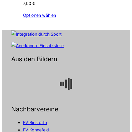
7,00
€
Optionen wählen
Aus den Bildern
Nachbarvereine
FV Binsförth
FV Konnefeld