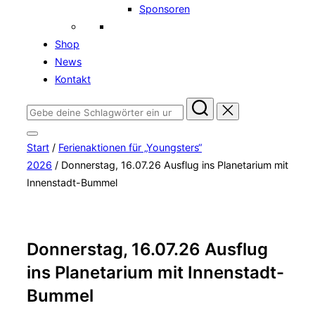
Sponsoren
Shop
News
Kontakt
Suchen
nach:
Seitenleiste
Start
/
Ferienaktionen für „Youngsters“
&
Navigation
2026
/ Donnerstag, 16.07.26 Ausflug ins Planetarium mit
umschalten
Innenstadt-Bummel
Donnerstag, 16.07.26 Ausflug
ins Planetarium mit Innenstadt-
Bummel