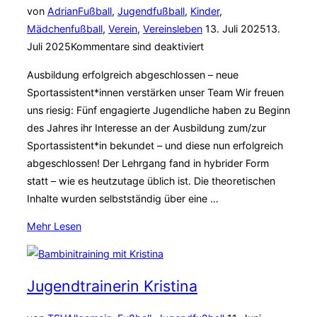
von
Adrian
Fußball
,
Jugendfußball
,
Kinder
,
Veröffentlicht
Mädchenfußball
,
Verein
,
Vereinsleben
13. Juli 2025
13.
am
Juli 2025
Kommentare sind deaktiviert
Ausbildung erfolgreich abgeschlossen – neue
Sportassistent*innen verstärken unser Team Wir freuen
uns riesig: Fünf engagierte Jugendliche haben zu Beginn
des Jahres ihr Interesse an der Ausbildung zum/zur
Sportassistent*in bekundet – und diese nun erfolgreich
abgeschlossen! Der Lehrgang fand in hybrider Form
statt – wie es heutzutage üblich ist. Die theoretischen
Inhalte wurden selbstständig über eine …
über
Mehr
Lesen
„Hurra,
hurra
–
Jugendtrainerin Kristina
unsere
neuen