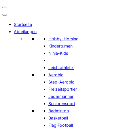
Navigation
umschalten
Startseite
Abteilungen
Hobby-Horsing
Kinderturnen
Ninja-Kids
Leichtathletik
Aerobic
Step-Aerobic
Freizeitsportler
Jedermänner
Seniorensport
Badminton
Basketball
Flag Football