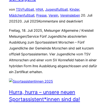
–
Dank
von
TSV
Fußball
,
HNA
,
Jugendfußball
,
Kinder
,
an
Veröffentlicht
Mädchenfußball
,
Presse
,
Verein
,
Vereinsleben
20. Juli
unsere
am
2025
20. Juli 2025
Kommentare sind deaktiviert
Engagierten“
Freitag, 18. Juli 2025, Melsunger Allgemeine / Kreisteil
Melsungen/Service Fünf Jugendliche absolvierten
Ausbildung zum Sportassistent Morschen – Fünf
Jugendliche der Gemeinde Morschen sind seit kurzem
offiziell Sportassistenten. Vier Jugendliche vom TSV
Altmorschen und einer vom SV Konnefeld haben in einer
hybriden Form ihre Ausbildung abgeschlossen und dafür
ein Zertifikat erhalten.
Hurra, hurra – unsere neuen
Sportassistent*innen sind da!