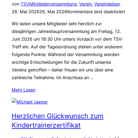
plant
Veröffent
von
TSV
Mitgliederversammlung
,
Verein
,
Vereinsleben
neue
am
26. Mai 2026
26. Mai 2026
Kommentare sind deaktiviert
Sparten“
Wir laden unsere Mitglieder sehr herzlich zur
diesjährigen Jahreshauptversammlung am Freitag, 12.
Juni 2026 um 18:30 Uhr unters Vordach vor dem TSV-
Treff ein. Auf der Tagesordnung stehen unter anderem
folgende Punkte: Während der Versammlung werden
wichtige Entscheidungen für die Zukunft unseres
Vereins getroffen – daher freuen wir uns über eine
zahlreiche Teilnahme. Im Anschluss an …
über
Mehr
Lesen
„Einladung
zur
Mitgliederversammlung
Herzlichen Glückwunsch zum
2026“
Kindertrainerzertifikat