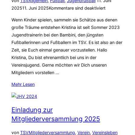
Veröffentlicht
von
TSV
Allgemein
,
Fußball
,
Jugendfußball
11. Juni
Sportassistent*innen
am
2025
11. Juni 2025
Kommentare sind deaktiviert
sind
Wenn Kinder spielen, sammeln sie Schätze aus denen
da!“
große Träume entstehen Kristina ist seit Sommer 2023
Jugendtrainerin bei den Bambini, den jüngsten
Fußballerinnen und Fußballern im TSV. Es ist also an der
Zeit, sie Euch einmal genauer vorzustellen. Hallo
Kristina, Du bist ehrenamtlich bei uns in der
Vereinsjugend. Gerne möchten wir Dich unseren
Mitgliedern vorstellen …
über
Mehr
Lesen
„Jugendtrainerin
Kristina“
Einladung zur
Mitgliederversammlung 2025
Veröffent
von
TSV
Mitgliederversammlung
,
Verein
,
Vereinsleben