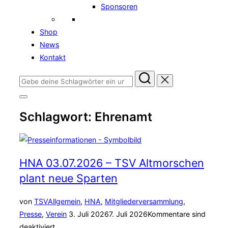
Sponsoren
Shop
News
Kontakt
Suchen
nach:
Seitenleiste
&
Schlagwort:
Ehrenamt
Navigation
umschalten
HNA 03.07.2026 – TSV Altmorschen
plant neue Sparten
von
TSV
Allgemein
,
HNA
,
Mitgliederversammlung
,
Veröffentlicht
Presse
,
Verein
3. Juli 2026
7. Juli 2026
Kommentare sind
am
deaktiviert