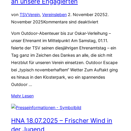
an unsere Engagierten
Veröffentlicht
von
TSV
Verein
,
Vereinsleben
2. November 2025
2.
am
November 2025
Kommentare sind deaktiviert
Vom Outdoor-Abenteuer bis zur Oskar-Verleihung –
unser Ehrenamt im Mittelpunkt Am Samstag, 01.11.
feierte der TSV seinen diesjährigen Ehrenamtstag – ein
Tag ganz im Zeichen des Dankes an alle, die sich mit
Herzblut für unseren Verein einsetzen. Outdoor Escape
bei „typisch novemberhaftem“ Wetter Zum Auftakt ging
es hinaus in den Klosterpark, wo ein spannendes
Outdoor …
über
Mehr
Lesen
„Ehrenamtstag
2025
im
HNA 18.07.2025 – Frischer Wind in
TSV
der Jugend