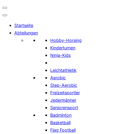
Navigation
umschalten
Startseite
Abteilungen
Hobby-Horsing
Kinderturnen
Ninja-Kids
Leichtathletik
Aerobic
Step-Aerobic
Freizeitsportler
Jedermänner
Seniorensport
Badminton
Basketball
Flag Football