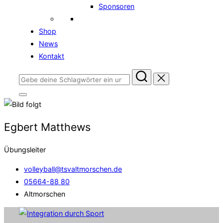
Sponsoren
Shop
News
Kontakt
Suchen
nach:
Seitenleiste
&
Navigation
umschalten
Egbert Matthews
Übungsleiter
volleyball@tsvaltmorschen.de
05664-88 80
Altmorschen