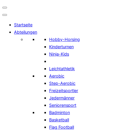
Navigation
umschalten
Startseite
Abteilungen
Hobby-Horsing
Kinderturnen
Ninja-Kids
Leichtathletik
Aerobic
Step-Aerobic
Freizeitsportler
Jedermänner
Seniorensport
Badminton
Basketball
Flag Football