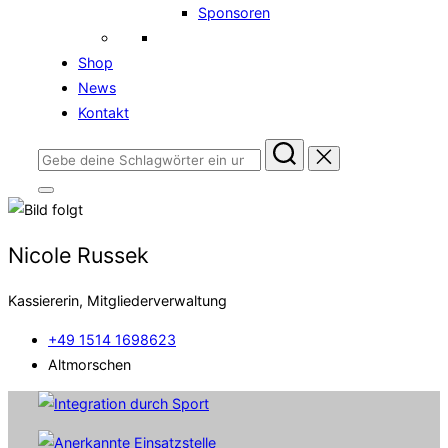
Sponsoren
Shop
News
Kontakt
Suchen
nach:
Seitenleiste
&
Navigation
umschalten
Nicole Russek
Kassiererin, Mitgliederverwaltung
+49 1514 1698623
Altmorschen