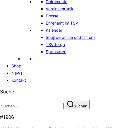
Dokumente
Vereinschronik
Presse
Ehrenamt im TSV
Kalender
Shoppe online und hilf uns
TSV to go
Sponsoren
Shop
News
Kontakt
Suche
Suchen
Suchen
nach:
#1906