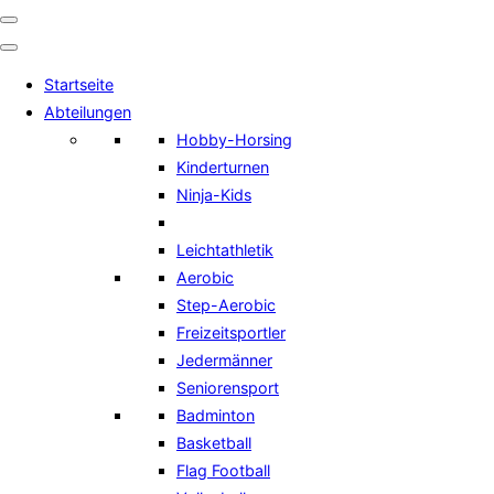
Navigation
umschalten
Startseite
Abteilungen
Hobby-Horsing
Kinderturnen
Ninja-Kids
Leichtathletik
Aerobic
Step-Aerobic
Freizeitsportler
Jedermänner
Seniorensport
Badminton
Basketball
Flag Football