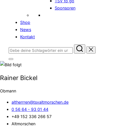
TSV to go
Sponsoren
Shop
News
Kontakt
Suchen
nach:
Seitenleiste
&
Navigation
umschalten
Rainer Bickel
Obmann
altherrren@tsvaltmorschen.de
0 56 64 - 93 01 44
+49 152 336 266 57
Altmorschen