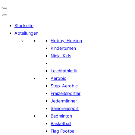
Navigation
umschalten
Startseite
Abteilungen
Hobby-Horsing
Kinderturnen
Ninja-Kids
Leichtathletik
Aerobic
Step-Aerobic
Freizeitsportler
Jedermänner
Seniorensport
Badminton
Basketball
Flag Football