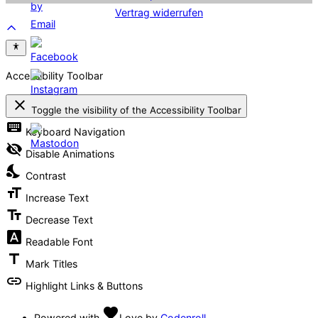
Vertrag widerrufen
Scroll
to
top
Accessibility Toolbar
close
Toggle the visibility of the Accessibility Toolbar
keyboard
Keyboard Navigation
visibility_off
Disable Animations
nights_stay
Contrast
format_size
Increase Text
text_fields
Decrease Text
font_download
Readable Font
title
Mark Titles
link
Highlight Links & Buttons
favorite
Powered with
Love
by
Codenroll