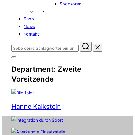
Sponsoren
Shop
News
Kontakt
Suchen
nach:
Seitenleiste
&
Department:
Zweite
Navigation
umschalten
Vorsitzende
Hanne Kalkstein